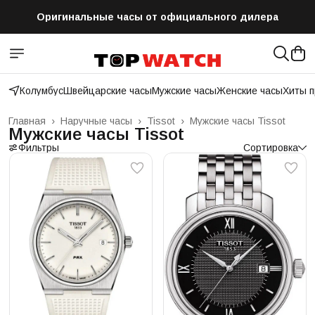
Оригинальные часы от официального дилера
Бесплатная доставка по всей России
Колумбус
Швейцарские часы
Мужские часы
Женские часы
Хиты 
Главная
›
Наручные часы
›
Tissot
›
Мужские часы Tissot
Мужские часы Tissot
Фильтры
Сортировка