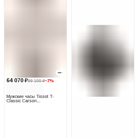
64 070 ₽
69 100 ₽
−
7
%
Мужские часы Tissot T-
Classic Carson
T122.417.22.011.00