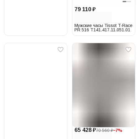
79 110 ₽
Мужские часы Tissot T-Race
PR 516 T141.417.11.051.01
65 428 ₽
70 560 ₽
−
7
%