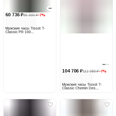
60 736 ₽
65 300 ₽
−
7
%
Мужские часы Tissot T-
Classic PR 100
T101.417.23.061.00
104 706 ₽
112 380 ₽
−
7
%
Мужские часы Tissot T-
Classic Chemin Des
Tourelles
T139.407.22.038.00