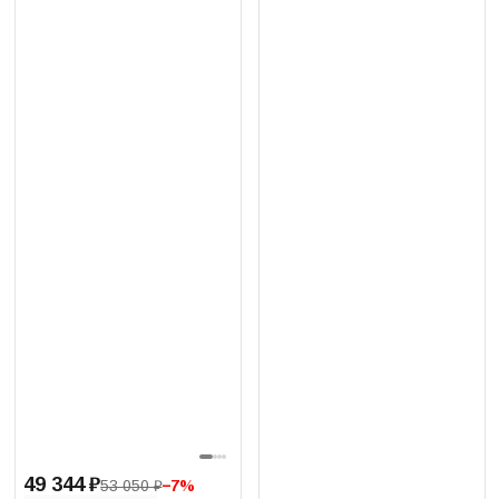
49 344 ₽
53 050 ₽
−
7
%