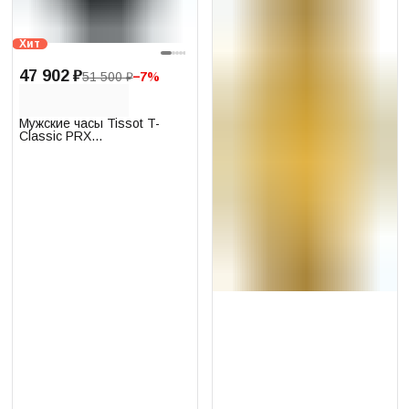
Хит
47 902 ₽
51 500 ₽
−
7
%
Мужские часы Tissot T-
Classic PRX
T137.410.17.051.00