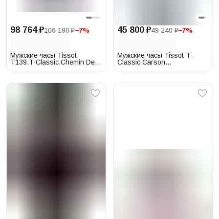
98 764 ₽
45 800 ₽
106 190 ₽
−
7
%
49 240 ₽
−
7
%
Мужские часы Tissot
Мужские часы Tissot T-
T139.T-Classic.Chemin Des
Classic Carson
Tourelles
T122.410.11.033.00
T139.407.11.091.00