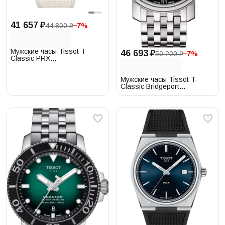
41 657 ₽
44 800 ₽
−
7
%
Мужские часы Tissot T-
46 693 ₽
50 200 ₽
−
7
%
Classic PRX
T137.410.17.011.00
Мужские часы Tissot T-
Classic Bridgeport
T097.410.11.058.00