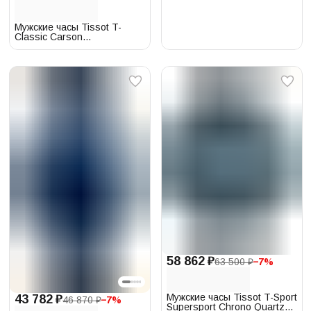
Мужские часы Tissot T-
Classic Carson
T122.423.11.033.00
58 862 ₽
63 500 ₽
−
7
%
Мужские часы Tissot T-Sport
43 782 ₽
46 870 ₽
−
7
%
Supersport Chrono Quartz