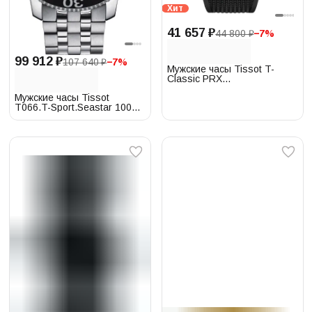
Хит
41 657 ₽
44 800 ₽
−
7
%
99 912 ₽
107 640 ₽
−
7
%
Мужские часы Tissot T-
Classic PRX
T137.410.17.041.00
Мужские часы Tissot
T066.T-Sport.Seastar 1000
T120.407.11.091.01