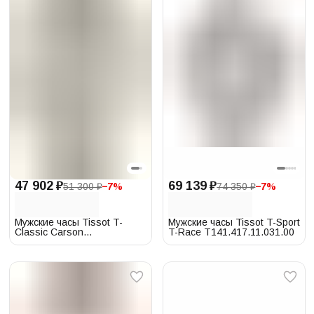
47 902 ₽
69 139 ₽
51 300 ₽
−
7
%
74 350 ₽
−
7
%
Мужские часы Tissot T-
Мужские часы Tissot T-Sport
Classic Carson
T-Race T141.417.11.031.00
T122.410.22.033.00