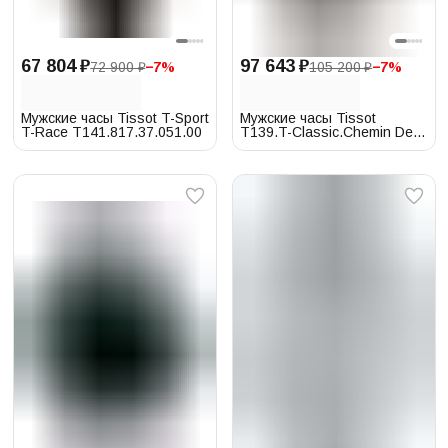
67 804 ₽
97 643 ₽
72 900 ₽
−
7
%
105 200 ₽
−
7
%
Мужские часы Tissot T-Sport
Мужские часы Tissot
T-Race T141.817.37.051.00
T139.T-Classic.Chemin Des
Tourelles
T139.407.11.068.00