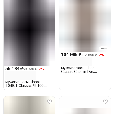
104 995 ₽
112 690 ₽
−
7
%
Мужские часы Tissot T-
55 184 ₽
59 330 ₽
−
7
%
Classic Chemin Des
Tourelles
T139.836.16.261.00
Мужские часы Tissot
T049.T-Classic.PR 100
T101.417.33.051.00