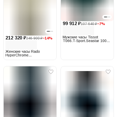
99 912 ₽
107 640 ₽
−
7
%
Мужские часы Tissot
212 320 ₽
246 900 ₽
−
14
%
T066.T-Sport.Seastar 1000
T120.407.11.091.01
Женские часы Rado
HyperChrome
111.0975.3.011