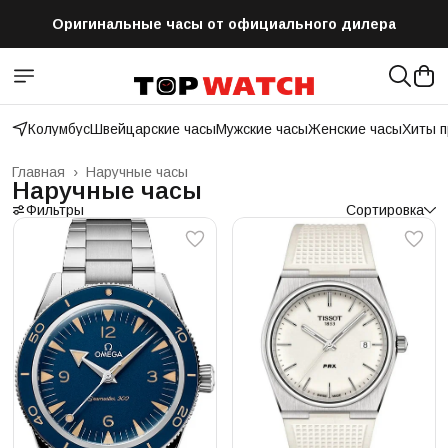
Оригинальные часы от официального дилера
Бесплатная доставка по всей России
Колумбус
Швейцарские часы
Мужские часы
Женские часы
Хиты 
Главная
›
Наручные часы
Наручные часы
Фильтры
Сортировка