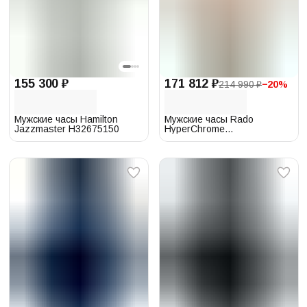
155 300 ₽
171 812 ₽
214 990 ₽
−
20
%
Мужские часы Hamilton
Мужские часы Rado
Jazzmaster H32675150
HyperChrome
115.0188.3.011