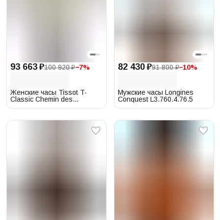
93 663 ₽
82 430 ₽
100 920 ₽
−
7
%
91 800 ₽
−
10
%
Женские часы Tissot T-
Мужские часы Longines
Classic Chemin des
Conquest L3.760.4.76.5
Tourelles
T099.207.22.118.02