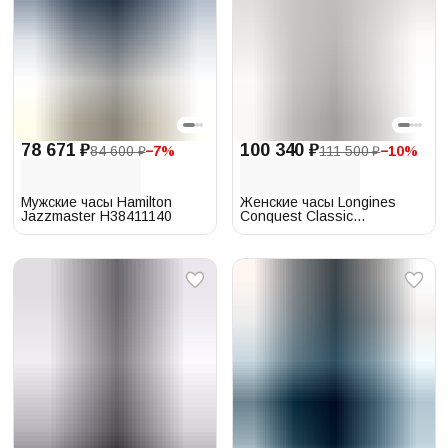
78 671 ₽
100 340 ₽
84 600 ₽
−
7
%
111 500 ₽
−
10
%
Мужские часы Hamilton
Женские часы Longines
Jazzmaster H38411140
Conquest Classic
L2.386.4.72.6