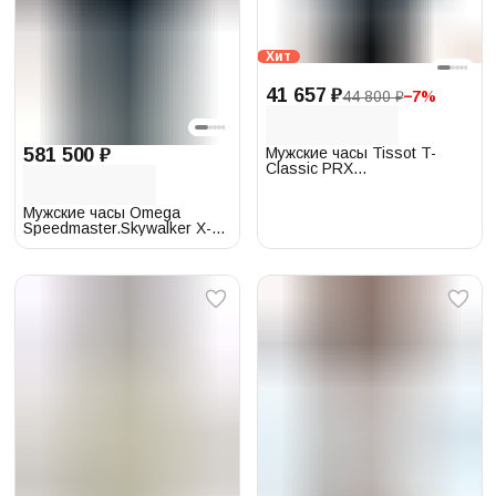
Хит
41 657 ₽
44 800 ₽
−
7
%
Мужские часы Tissot T-
581 500 ₽
Classic PRX
T137.410.17.041.00
Мужские часы Omega
Speedmaster.Skywalker X-33
318.92.45.79.03.001