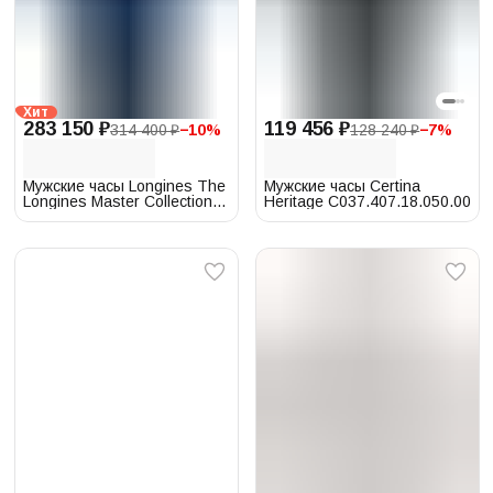
Хит
283 150 ₽
119 456 ₽
314 400 ₽
−
10
%
128 240 ₽
−
7
%
Мужские часы Longines The
Мужские часы Certina
Longines Master Collection
Heritage C037.407.18.050.00
L2.893.4.92.2