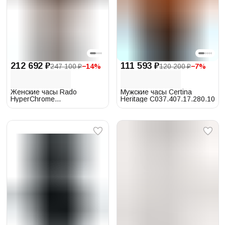
212 692 ₽
111 593 ₽
247 100 ₽
−
14
%
120 200 ₽
−
7
%
Женские часы Rado
Мужские часы Certina
HyperChrome
Heritage C037.407.17.280.10
111.0976.3.015