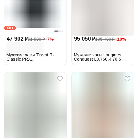
Хит
47 902 ₽
95 050 ₽
51 500 ₽
−
7
%
105 400 ₽
−
10
%
Мужские часы Tissot T-
Мужские часы Longines
Classic PRX
Conquest L3.760.4.76.6
T137.410.17.051.00