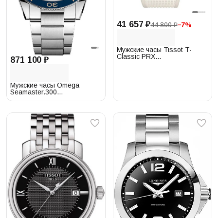
41 657 ₽
44 800 ₽
−
7
%
Мужские часы Tissot T-
Classic PRX
871 100 ₽
T137.410.17.011.00
Мужские часы Omega
Seamaster.300
234.30.41.21.03.001