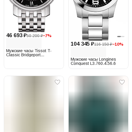
46 693 ₽
50 200 ₽
−
7
%
104 345 ₽
116 150 ₽
−
10
%
Мужские часы Tissot T-
Classic Bridgeport
T097.410.11.058.00
Мужские часы Longines
Conquest L3.760.4.56.6