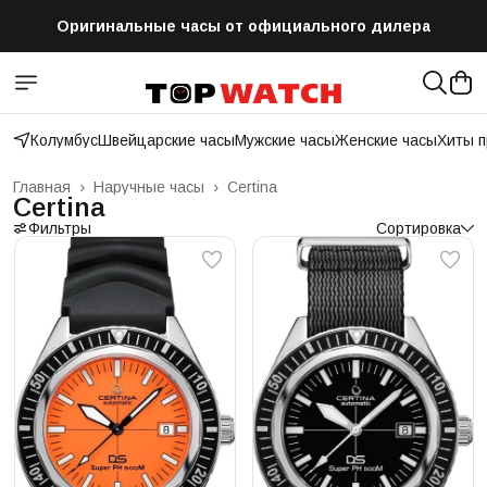
Оригинальные часы от официального дилера
Бесплатная доставка по всей России
Колумбус
Швейцарские часы
Мужские часы
Женские часы
Хиты 
Главная
›
Наручные часы
›
Certina
Certina
Фильтры
Сортировка