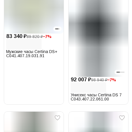
83 340 ₽
89 820 ₽
−
7
%
Мужские часы Certina DS+
C041.407.19.031.91
92 007 ₽
98 940 ₽
−
7
%
Унисекс часы Certina DS 7
C043.407.22.061.00