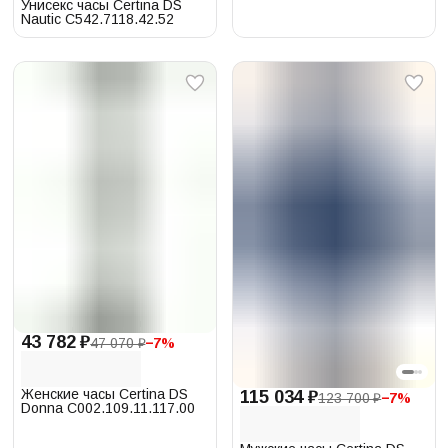
Унисекс часы Certina DS
Nautic C542.7118.42.52
43 782 ₽
47 070 ₽
−
7
%
Женские часы Certina DS
115 034 ₽
123 700 ₽
−
7
%
Donna C002.109.11.117.00