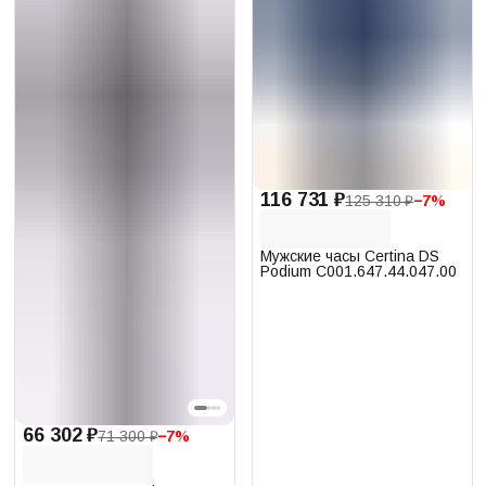
116 731 ₽
125 310 ₽
−
7
%
Мужские часы Certina DS
Podium C001.647.44.047.00
66 302 ₽
71 300 ₽
−
7
%