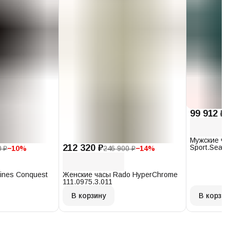
99 912 ₽
1
Мужские ча
212 320 ₽
Sport.Seast
0 ₽
−
10
%
246 900 ₽
−
14
%
T120.407.1
ines Conquest
Женские часы Rado HyperChrome
111.0975.3.011
В корзину
В корзин