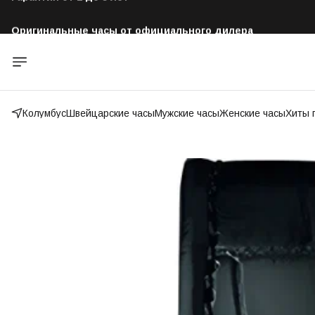
Оригинальные часы от официального дилера
Бесплатная доставка по всей России
Колумбус
Швейцарские часы
Мужские часы
Женские часы
Хиты 