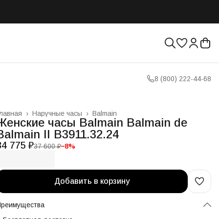
8 (800) 222-44-68
лавная
›
Наручные часы
›
Balmain
Женские часы Balmain Balmain de
Balmain II B3911.32.24
34 775 ₽
37 600 ₽
−
8
%
Добавить в корзину
Преимущества