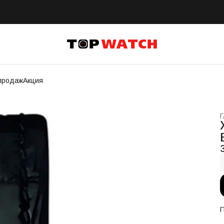
продаж
Акция
Г