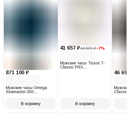
41 657 ₽
44 800 ₽
−
7
%
Мужские часы Tissot T-
Classic PRX
T137.410.17.011.00
871 100 ₽
46 693
Мужские часы Omega
Мужские
Seamaster.300
Classic 
234.30.41.21.03.001
T097.41
В корзину
В корзину