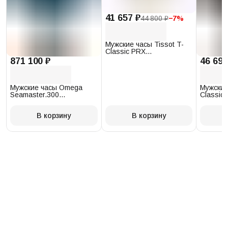
41 657 ₽
44 800 ₽
−
7
%
Мужские часы Tissot T-
Classic PRX
T137.410.17.011.00
871 100 ₽
46 693
Мужские часы Omega
Мужские
Seamaster.300
Classic 
234.30.41.21.03.001
T097.41
В корзину
В корзину