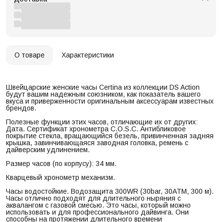
О товаре
Характеристики
Швейцарские женские часы Certina из коллекции DS Action
будут вашим надежным союзником, как показатель вашего
вкуса и приверженности оригинальным аксессуарам известных
брендов.
Полезные функции этих часов, отличающие их от других:
Дата. Сертификат хронометра C.O.S.C. Антибликовое
покрытие стекла, вращающийся безель, привинченная задняя
крышка, завинчивающаяся заводная головка, ремень с
дайверским удлинением.
Размер часов (по корпусу): 34 мм.
Кварцевый хронометр механизм.
Часы водостойкие. Водозащита 300WR (30bar, 30ATM, 300 м).
Часы отлично подходят для длительного ныряния с
аквалангом с газовой смесью. Это часы, который можно
использовать и для профессионального дайвинга. Они
способны на протяжении длительного времени