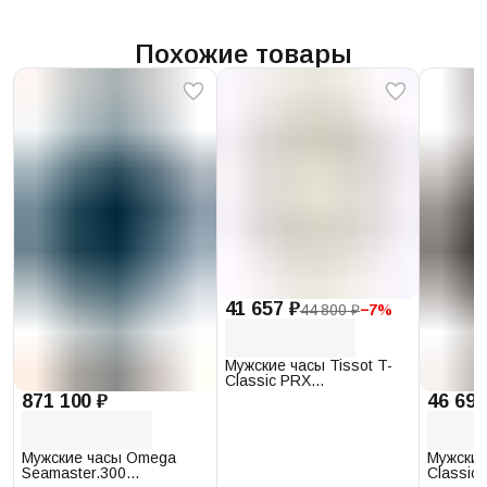
Похожие товары
41 657 ₽
44 800 ₽
−
7
%
Мужские часы Tissot T-
Classic PRX
T137.410.17.011.00
871 100 ₽
46 693
Мужские часы Omega
Мужские
Seamaster.300
Classic 