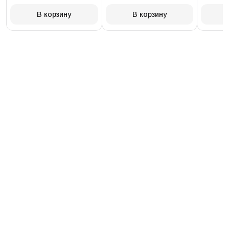
234.30.41.21.03.001
T097.41
В корзину
В корзину