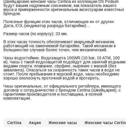
Швейцарские женские часы Certina из коллекции DS Podium
будут вашим надежным союзником, как показатель вашего
вкуса и приверженности оригинальным аксессуарам известных
брендов.
Полезные функции этих часов, отличающие их от других:
Дата, EOL (индикатор разряда батарейки). .
Размер часов (по корпусу): 33 мм.
В этих часах точность обеспечивает кварцевый механизм,
работающий на заменяемой батарейке. Такой механизм в
большинстве случаев более точен, чем механический.
Часы водостойкие. Водозащита 100WR (10 bar, 10 ATM, 100
м). Часы с такой водозащитой подойдут для занятий водными
видами спорта: плавание, сёрфинг, ныряние с маской (без
акваланга). Опасаться за сохранность таких часов в воде не
стоит. После пребывания в морской воде, часы необходимо
хорошо ополоснуть проточной водой и протереть.
Часы оригинальные, от официального ритейлера, имеющего
договор о сотрудничестве с брендом Certina (Швейцария), с
гарантиями производителя и поставщика, в полной
комплектации.
Certina
Акция
Женские часы
Женские часы Certina