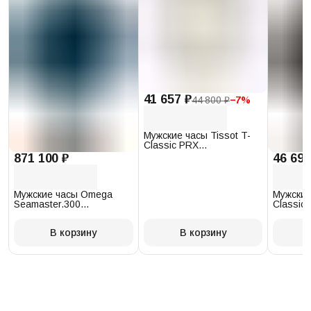
41 657 ₽
44 800 ₽
−
7
%
Мужские часы Tissot T-
Classic PRX
T137.410.17.011.00
871 100 ₽
46 693
Мужские часы Omega
Мужские
Seamaster.300
Classic 
234.30.41.21.03.001
T097.41
В корзину
В корзину