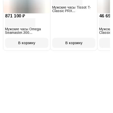
Мужские часы Tissot T-
Classic PRX
T137.410.17.011.00
871 100 ₽
46 693
Мужские часы Omega
Мужские
Seamaster.300
Classic 
234.30.41.21.03.001
T097.41
В корзину
В корзину