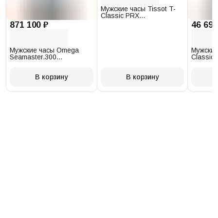
Мужские часы Tissot T-
Classic PRX
T137.410.17.011.00
871 100 ₽
46 693
Мужские часы Omega
Мужские
Seamaster.300
Classic 
234.30.41.21.03.001
T097.41
В корзину
В корзину