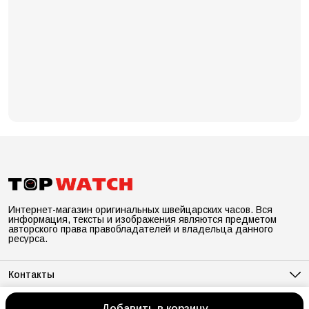
Интернет-магазин оригинальных швейцарских часов. Вся
информация, тексты и изображения являются предметом
авторского права правобладателей и владельца данного
ресурса.
Контакты
Адрес
Санкт-Петербург, ул.Рентгена лит.А д. 7, оф.278
Добавить в корзину