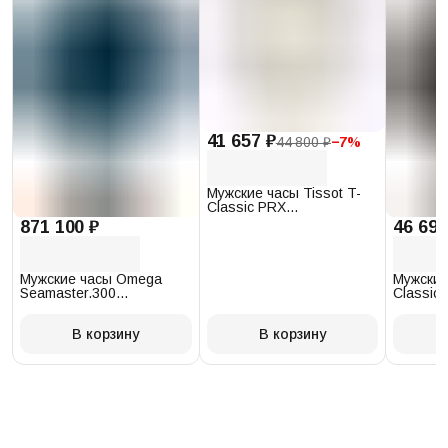
41 657 ₽
44 800 ₽
−
7
%
Мужские часы Tissot T-
Classic PRX
T137.410.17.011.00
871 100 ₽
46 693
Мужские часы Omega
Мужские
Seamaster.300
Classic 
234.30.41.21.03.001
T097.41
В корзину
В корзину