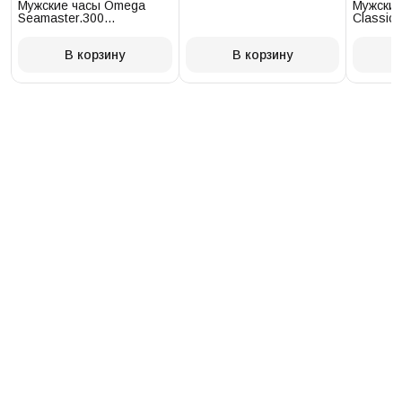
Мужские часы Omega
Мужские
Seamaster.300
Classic 
234.30.41.21.03.001
T097.41
В корзину
В корзину