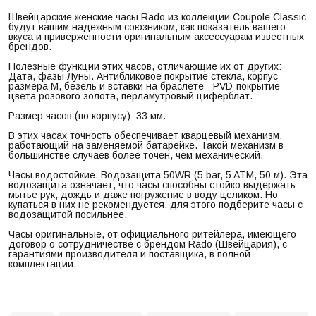
Швейцарские женские часы Rado из коллекции Coupole Classic
будут вашим надежным союзником, как показатель вашего
вкуса и приверженности оригинальным аксессуарам известных
брендов.
Полезные функции этих часов, отличающие их от других:
Дата, фазы Луны. Антибликовое покрытие стекла, корпус
размера M, безель и вставки на браслете - PVD-покрытие
цвета розового золота, перламутровый циферблат.
Размер часов (по корпусу): 33 мм.
В этих часах точность обеспечивает кварцевый механизм,
работающий на заменяемой батарейке. Такой механизм в
большинстве случаев более точен, чем механический.
Часы водостойкие. Водозащита 50WR (5 bar, 5 ATM, 50 м). Эта
водозащита означает, что часы способны стойко выдержать
мытье рук, дождь и даже погружение в воду целиком. Но
купаться в них не рекомендуется, для этого подберите часы с
водозащитой посильнее.
Часы оригинальные, от официального ритейлера, имеющего
договор о сотрудничестве с брендом Rado (Швейцария), с
гарантиями производителя и поставщика, в полной
комплектации.