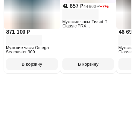
41 657 ₽
44 800 ₽
−
7
%
Мужские часы Tissot T-
Classic PRX
T137.410.17.011.00
871 100 ₽
46 693
Мужские часы Omega
Мужские
Seamaster.300
Classic 
234.30.41.21.03.001
T097.41
В корзину
В корзину