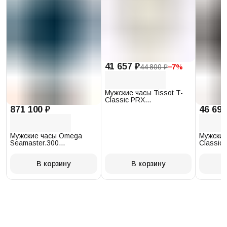
41 657 ₽
44 800 ₽
−
7
%
Мужские часы Tissot T-
Classic PRX
T137.410.17.011.00
871 100 ₽
46 693
Мужские часы Omega
Мужские
Seamaster.300
Classic 
234.30.41.21.03.001
T097.41
В корзину
В корзину