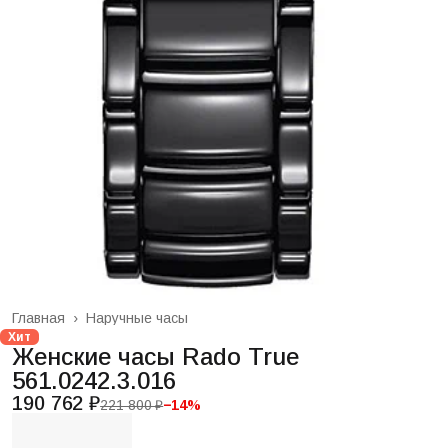
Главная
›
Наручные часы
Хит
Женские часы Rado True
561.0242.3.016
190 762 ₽
221 800 ₽
−
14
%