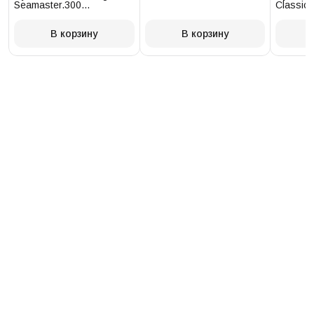
Seamaster.300
Classic 
234.30.41.21.03.001
T097.41
В корзину
В корзину