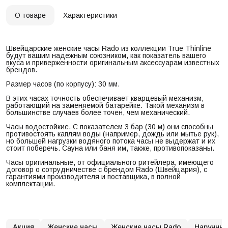
О товаре
Характеристики
Швейцарские женские часы Rado из коллекции True Thinline
будут вашим надежным союзником, как показатель вашего
вкуса и приверженности оригинальным аксессуарам известных
брендов.
Размер часов (по корпусу): 30 мм.
В этих часах точность обеспечивает кварцевый механизм,
работающий на заменяемой батарейке. Такой механизм в
большинстве случаев более точен, чем механический.
Часы водостойкие. С показателем 3 бар (30 м) они способны
противостоять каплям воды (например, дождь или мытье рук),
но большей нагрузки водяного потока часы не выдержат и их
стоит поберечь. Сауна или баня им, также, противопоказаны.
Часы оригинальные, от официального ритейлера, имеющего
договор о сотрудничестве с брендом Rado (Швейцария), с
гарантиями производителя и поставщика, в полной
комплектации.
Акция
Женские часы
Женские часы Rado
Наручные