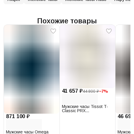
Похожие товары
41 657 ₽
44 800 ₽
−
7
%
Мужские часы Tissot T-
Classic PRX
T137.410.17.011.00
871 100 ₽
46 693
Мужские часы Omega
Мужские