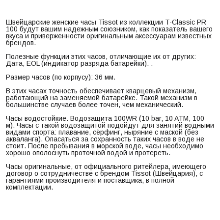
Швейцарские женские часы Tissot из коллекции T-Classic PR
100 будут вашим надежным союзником, как показатель вашего
вкуса и приверженности оригинальным аксессуарам известных
брендов.
Полезные функции этих часов, отличающие их от других:
Дата, EOL (индикатор разряда батарейки). .
Размер часов (по корпусу): 36 мм.
В этих часах точность обеспечивает кварцевый механизм,
работающий на заменяемой батарейке. Такой механизм в
большинстве случаев более точен, чем механический.
Часы водостойкие. Водозащита 100WR (10 bar, 10 ATM, 100
м). Часы с такой водозащитой подойдут для занятий водными
видами спорта: плавание, сёрфинг, ныряние с маской (без
акваланга). Опасаться за сохранность таких часов в воде не
стоит. После пребывания в морской воде, часы необходимо
хорошо ополоснуть проточной водой и протереть.
Часы оригинальные, от официального ритейлера, имеющего
договор о сотрудничестве с брендом Tissot (Швейцария), с
гарантиями производителя и поставщика, в полной
комплектации.