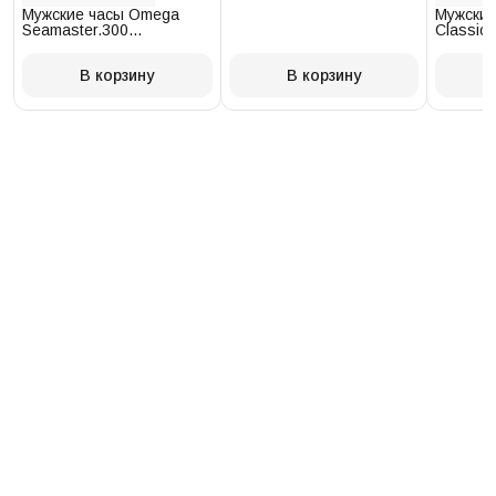
Мужские часы Omega
Мужские
Seamaster.300
Classic 
234.30.41.21.03.001
T097.41
В корзину
В корзину