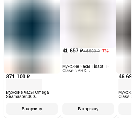
41 657 ₽
44 800 ₽
−
7
%
Мужские часы Tissot T-
Classic PRX
T137.410.17.011.00
871 100 ₽
46 693
Мужские часы Omega
Мужские
Seamaster.300
Classic 
234.30.41.21.03.001
T097.41
В корзину
В корзину