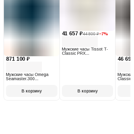
41 657 ₽
44 800 ₽
−
7
%
Мужские часы Tissot T-
Classic PRX
T137.410.17.011.00
871 100 ₽
46 693
Мужские часы Omega
Мужские
Seamaster.300
Classic 
234.30.41.21.03.001
T097.41
В корзину
В корзину