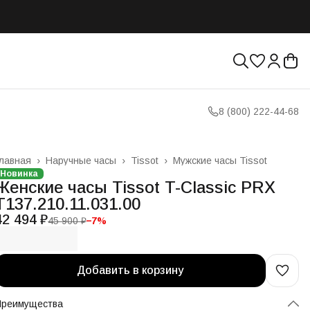
8 (800) 222-44-68
лавная
›
Наручные часы
›
Tissot
›
Мужские часы Tissot
Новинка
Женские часы Tissot T-Classic PRX
T137.210.11.031.00
42 494 ₽
45 900 ₽
−
7
%
Добавить в корзину
Преимущества