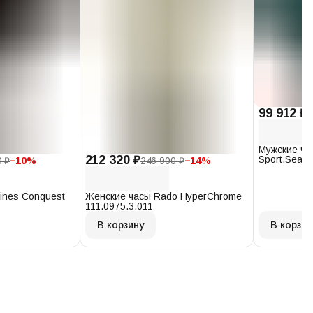
99 912 ₽
1
Мужские ча
212 320 ₽
Sport.Seast
0 ₽
−
10
%
246 900 ₽
−
14
%
T120.407.1
ines Conquest
Женские часы Rado HyperChrome
111.0975.3.011
В корзину
В корзин