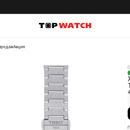
продаж
Акция
Г