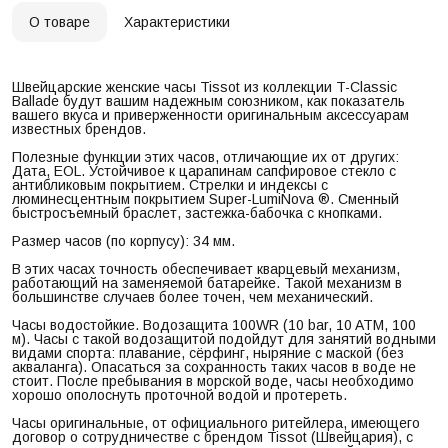
О товаре
Характеристики
Швейцарские женские часы Tissot из коллекции T-Classic
Ballade будут вашим надежным союзником, как показатель
вашего вкуса и приверженности оригинальным аксессуарам
известных брендов.
Полезные функции этих часов, отличающие их от других:
Дата, EOL. Устойчивое к царапинам сапфировое стекло с
антибликовым покрытием. Стрелки и индексы с
люминесцентным покрытием Super-LumiNova ®. Сменный
быстросъемный браслет, застежка-бабочка с кнопками.
Размер часов (по корпусу): 34 мм.
В этих часах точность обеспечивает кварцевый механизм,
работающий на заменяемой батарейке. Такой механизм в
большинстве случаев более точен, чем механический.
Часы водостойкие. Водозащита 100WR (10 bar, 10 ATM, 100
м). Часы с такой водозащитой подойдут для занятий водными
видами спорта: плавание, сёрфинг, ныряние с маской (без
акваланга). Опасаться за сохранность таких часов в воде не
стоит. После пребывания в морской воде, часы необходимо
хорошо ополоснуть проточной водой и протереть.
Часы оригинальные, от официального ритейлера, имеющего
договор о сотрудничестве с брендом Tissot (Швейцария), с