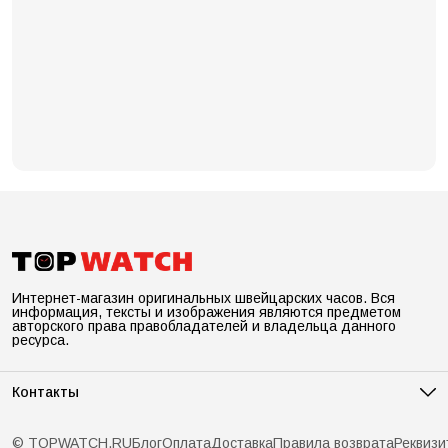
Интернет-магазин оригинальных швейцарских часов. Вся
информация, тексты и изображения являются предметом
авторского права правобладателей и владельца данного
ресурса.
Контакты
Адрес
Санкт-Петербург, ул.Рентгена лит.А д. 7, оф.278
© TOPWATCH.RU
Блог
Оплата
Доставка
Правила возврата
Реквизи
Телефон