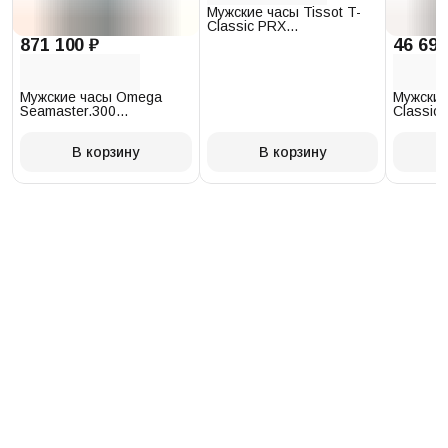
Мужские часы Tissot T-
Classic PRX
T137.410.17.011.00
871 100 ₽
46 693
Мужские часы Omega
Мужские
Seamaster.300
Classic 
234.30.41.21.03.001
T097.41
В корзину
В корзину