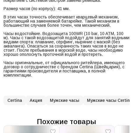
покрытием с системой быстрой замены ремешка.
Размер часов (по корпусу): 41 мм.
В этих часах точность обеспечивает кварцевый механизм,
работающий на заменяемой батарейке. Такой механизм в
большинстве случаев более точен, чем механический.
Часы водостойкие. Водозащита 100WR (10 bar, 10 ATM, 100
м). Часы с такой водозащитой подойдут для занятий водными
видами спорта: плавание, сёрфинг, ныряние с маской (без
акваланга). Опасаться за сохранность таких часов в воде не
стоит. После пребывания в морской воде, часы необходимо
хорошо ополоснуть проточной водой и протереть.
Часы оригинальные, от официального ритейлера, имеющего
договор о сотрудничестве с брендом Certina (Швейцария), с
гарантиями производителя и поставщика, в полной
комплектации.
Certina
Акция
Мужские часы
Мужские часы Certina
Похожие товары