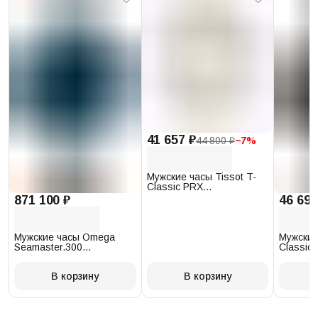
41 657 ₽
44 800 ₽
−
7
%
Мужские часы Tissot T-
Classic PRX
T137.410.17.011.00
871 100 ₽
46 693
Мужские часы Omega
Мужские
Seamaster.300
Classic 
234.30.41.21.03.001
T097.41
В корзину
В корзину