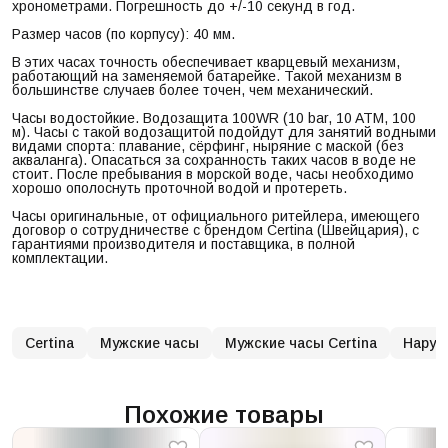
хронометрами. Погрешность до +/-10 секунд в год.
Размер часов (по корпусу): 40 мм.
В этих часах точность обеспечивает кварцевый механизм,
работающий на заменяемой батарейке. Такой механизм в
большинстве случаев более точен, чем механический.
Часы водостойкие. Водозащита 100WR (10 bar, 10 ATM, 100
м). Часы с такой водозащитой подойдут для занятий водными
видами спорта: плавание, сёрфинг, ныряние с маской (без
акваланга). Опасаться за сохранность таких часов в воде не
стоит. После пребывания в морской воде, часы необходимо
хорошо ополоснуть проточной водой и протереть.
Часы оригинальные, от официального ритейлера, имеющего
договор о сотрудничестве с брендом Certina (Швейцария), с
гарантиями производителя и поставщика, в полной
комплектации.
Certina
Мужские часы
Мужские часы Certina
Наруч
Похожие товары