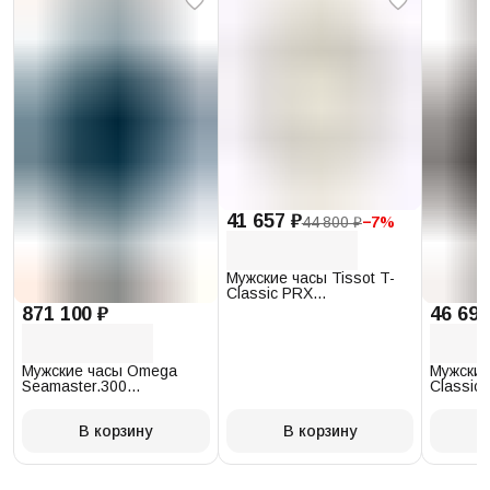
41 657 ₽
44 800 ₽
−
7
%
Мужские часы Tissot T-
Classic PRX
T137.410.17.011.00
871 100 ₽
46 693
Мужские часы Omega
Мужские
Seamaster.300
Classic 
234.30.41.21.03.001
T097.41
В корзину
В корзину