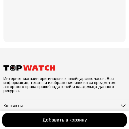
Интернет-магазин оригинальных швейцарских часов. Вся
информация, тексты и изображения являются предметом
авторского права правобладателей и владельца данного
ресурса.
Контакты
Адрес
Санкт-Петербург, ул.Рентгена лит.А д. 7, оф.278
Добавить в корзину
© TOPWATCH.RU
Блог
Оплата
Доставка
Правила возврата
Реквизи
Телефон
8 (800) 222-44-68
Режим работы