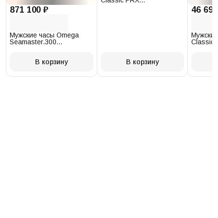
Classic PRX
T137.410.17.011.00
871 100 ₽
46 693
Мужские часы Omega
Мужские
Seamaster.300
Classic 
234.30.41.21.03.001
T097.41
В корзину
В корзину