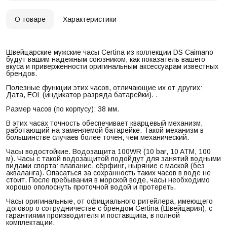
О товаре
Характеристики
Швейцарские мужские часы Certina из коллекции DS Caimano
будут вашим надежным союзником, как показатель вашего
вкуса и приверженности оригинальным аксессуарам известных
брендов.
Полезные функции этих часов, отличающие их от других:
Дата, EOL (индикатор разряда батарейки). .
Размер часов (по корпусу): 38 мм.
В этих часах точность обеспечивает кварцевый механизм,
работающий на заменяемой батарейке. Такой механизм в
большинстве случаев более точен, чем механический.
Часы водостойкие. Водозащита 100WR (10 bar, 10 ATM, 100
м). Часы с такой водозащитой подойдут для занятий водными
видами спорта: плавание, сёрфинг, ныряние с маской (без
акваланга). Опасаться за сохранность таких часов в воде не
стоит. После пребывания в морской воде, часы необходимо
хорошо ополоснуть проточной водой и протереть.
Часы оригинальные, от официального ритейлера, имеющего
договор о сотрудничестве с брендом Certina (Швейцария), с
гарантиями производителя и поставщика, в полной
комплектации.