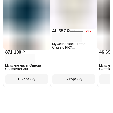
41 657 ₽
44 800 ₽
−
7
%
Мужские часы Tissot T-
Classic PRX
T137.410.17.011.00
871 100 ₽
46 693
Мужские часы Omega
Мужские
Seamaster.300
Classic 
234.30.41.21.03.001
T097.41
В корзину
В корзину