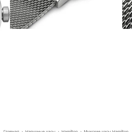
Главная
›
Наручные часы
›
Hamilton
›
Мужские часы Hamilton