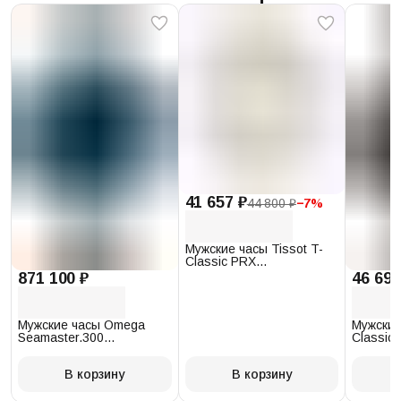
41 657 ₽
44 800 ₽
−
7
%
Мужские часы Tissot T-
Classic PRX
T137.410.17.011.00
871 100 ₽
46 693
Мужские часы Omega
Мужские
Seamaster.300
Classic 
234.30.41.21.03.001
T097.41
В корзину
В корзину