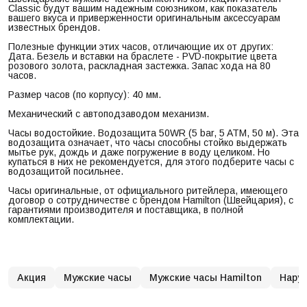
Classic будут вашим надежным союзником, как показатель
вашего вкуса и приверженности оригинальным аксессуарам
известных брендов.
Полезные функции этих часов, отличающие их от других:
Дата. Безель и вставки на браслете - PVD-покрытие цвета
розового золота, раскладная застежка. Запас хода на 80
часов.
Размер часов (по корпусу): 40 мм.
Механический с автоподзаводом механизм.
Часы водостойкие. Водозащита 50WR (5 bar, 5 ATM, 50 м). Эта
водозащита означает, что часы способны стойко выдержать
мытье рук, дождь и даже погружение в воду целиком. Но
купаться в них не рекомендуется, для этого подберите часы с
водозащитой посильнее.
Часы оригинальные, от официального ритейлера, имеющего
договор о сотрудничестве с брендом Hamilton (Швейцария), с
гарантиями производителя и поставщика, в полной
комплектации.
Акция
Мужские часы
Мужские часы Hamilton
Нару