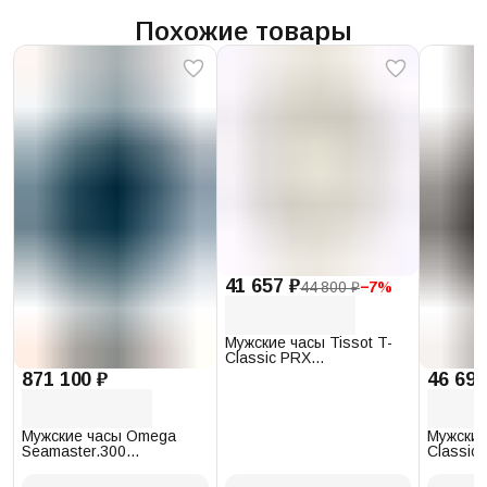
Похожие товары
41 657 ₽
44 800 ₽
−
7
%
Мужские часы Tissot T-
Classic PRX
T137.410.17.011.00
871 100 ₽
46 693
Мужские часы Omega
Мужские
Seamaster.300
Classic 
234.30.41.21.03.001
T097.41