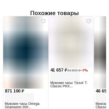
Похожие товары
41 657 ₽
44 800 ₽
−
7
%
Мужские часы Tissot T-
Classic PRX
T137.410.17.011.00
871 100 ₽
46 693
Мужские часы Omega
Мужские
Seamaster.300
Classic 