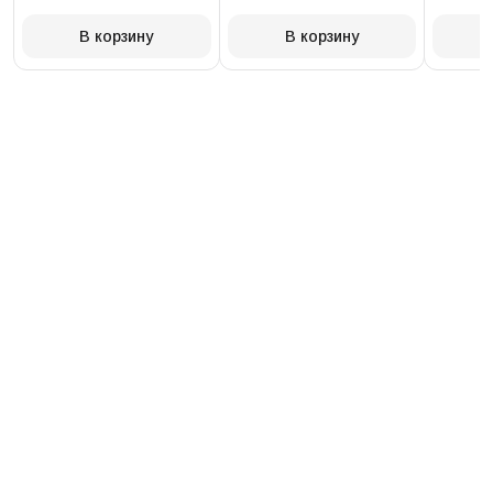
234.30.41.21.03.001
T097.41
В корзину
В корзину