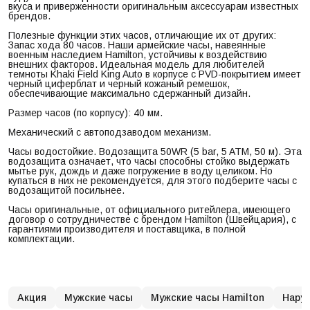
вкуса и приверженности оригинальным аксессуарам известных
брендов.
Полезные функции этих часов, отличающие их от других:
Запас хода 80 часов. Наши армейские часы, навеянные
военным наследием Hamilton, устойчивы к воздействию
внешних факторов. Идеальная модель для любителей
темноты Khaki Field King Auto в корпусе с PVD-покрытием имеет
черный циферблат и черный кожаный ремешок,
обеспечивающие максимально сдержанный дизайн.
Размер часов (по корпусу): 40 мм.
Механический с автоподзаводом механизм.
Часы водостойкие. Водозащита 50WR (5 bar, 5 ATM, 50 м). Эта
водозащита означает, что часы способны стойко выдержать
мытье рук, дождь и даже погружение в воду целиком. Но
купаться в них не рекомендуется, для этого подберите часы с
водозащитой посильнее.
Часы оригинальные, от официального ритейлера, имеющего
договор о сотрудничестве с брендом Hamilton (Швейцария), с
гарантиями производителя и поставщика, в полной
комплектации.
Акция
Мужские часы
Мужские часы Hamilton
Нару