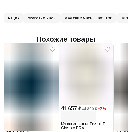
Акция
Мужские часы
Мужские часы Hamilton
Нару
Похожие товары
41 657 ₽
44 800 ₽
−
7
%
Мужские часы Tissot T-
Classic PRX
T137.410.17.011.00