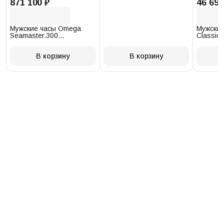
871 100 ₽
46 693
Мужские часы Omega
Мужские
Seamaster.300
Classic 
234.30.41.21.03.001
T097.41
В корзину
В корзину