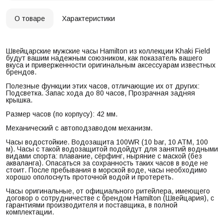
О товаре
Характеристики
Швейцарские мужские часы Hamilton из коллекции Khaki Field
будут вашим надежным союзником, как показатель вашего
вкуса и приверженности оригинальным аксессуарам известных
брендов.
Полезные функции этих часов, отличающие их от других:
Подсветка. Запас хода до 80 часов, Прозрачная задняя
крышка.
Размер часов (по корпусу): 42 мм.
Механический с автоподзаводом механизм.
Часы водостойкие. Водозащита 100WR (10 bar, 10 ATM, 100
м). Часы с такой водозащитой подойдут для занятий водными
видами спорта: плавание, сёрфинг, ныряние с маской (без
акваланга). Опасаться за сохранность таких часов в воде не
стоит. После пребывания в морской воде, часы необходимо
хорошо ополоснуть проточной водой и протереть.
Часы оригинальные, от официального ритейлера, имеющего
договор о сотрудничестве с брендом Hamilton (Швейцария), с
гарантиями производителя и поставщика, в полной
комплектации.