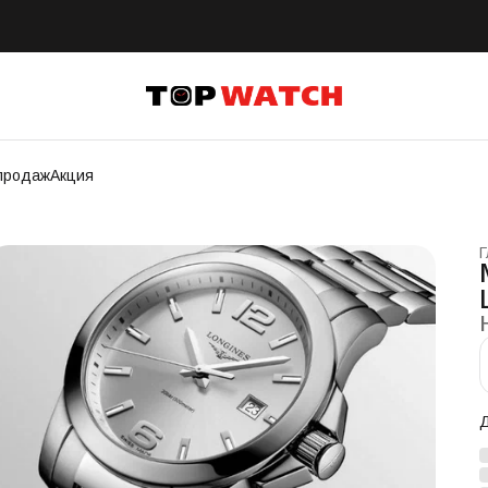
продаж
Акция
Г
Д