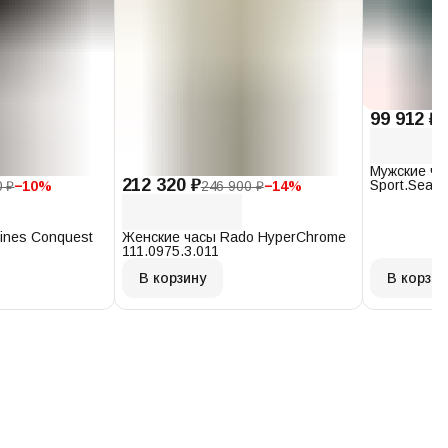
99 912 ₽
1
Мужские ча
212 320 ₽
Sport.Seast
0 ₽
−
10
%
246 900 ₽
−
14
%
T120.407.1
ines Conquest
Женские часы Rado HyperChrome
111.0975.3.011
В корзину
В корзин