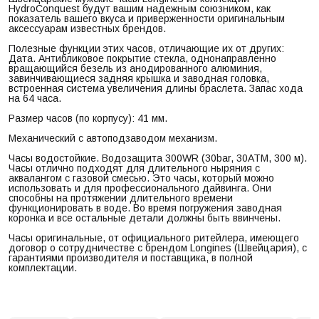
HydroConquest будут вашим надежным союзником, как
показатель вашего вкуса и приверженности оригинальным
аксессуарам известных брендов.
Полезные функции этих часов, отличающие их от других:
Дата. Антибликовое покрытие стекла, однонаправленно
вращающийся безель из анодированного алюминия,
завинчивающиеся задняя крышка и заводная головка,
встроенная система увеличения длины браслета. Запас хода
на 64 часа.
Размер часов (по корпусу): 41 мм.
Механический с автоподзаводом механизм.
Часы водостойкие. Водозащита 300WR (30bar, 30ATM, 300 м).
Часы отлично подходят для длительного ныряния с
аквалангом с газовой смесью. Это часы, который можно
использовать и для профессионального дайвинга. Они
способны на протяжении длительного времени
функционировать в воде. Во время погружения заводная
коронка и все остальные детали должны быть ввинчены.
Часы оригинальные, от официального ритейлера, имеющего
договор о сотрудничестве с брендом Longines (Швейцария), с
гарантиями производителя и поставщика, в полной
комплектации.