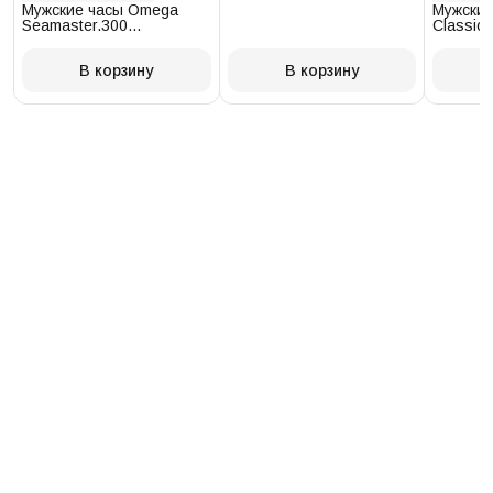
Мужские часы Omega
Мужские
Seamaster.300
Classic 
234.30.41.21.03.001
T097.41
В корзину
В корзину