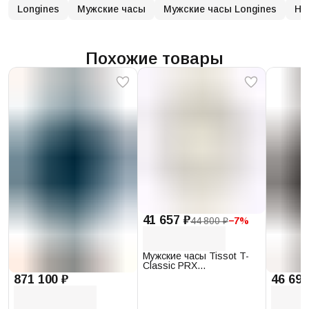
Longines
Мужские часы
Мужские часы Longines
На
Похожие товары
41 657 ₽
44 800 ₽
−
7
%
Мужские часы Tissot T-
Classic PRX
T137.410.17.011.00
871 100 ₽
46 693