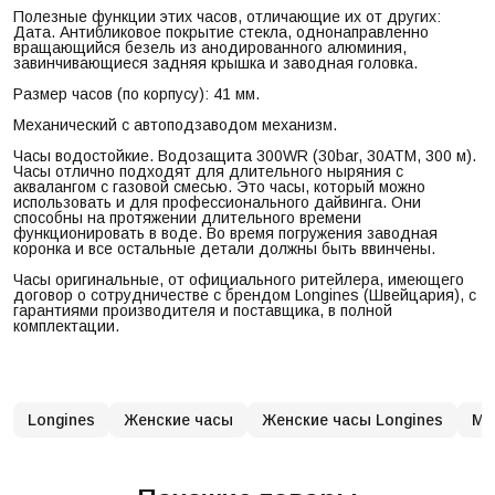
Полезные функции этих часов, отличающие их от других:
Дата. Антибликовое покрытие стекла, однонаправленно
вращающийся безель из анодированного алюминия,
завинчивающиеся задняя крышка и заводная головка.
Размер часов (по корпусу): 41 мм.
Механический с автоподзаводом механизм.
Часы водостойкие. Водозащита 300WR (30bar, 30ATM, 300 м).
Часы отлично подходят для длительного ныряния с
аквалангом с газовой смесью. Это часы, который можно
использовать и для профессионального дайвинга. Они
способны на протяжении длительного времени
функционировать в воде. Во время погружения заводная
коронка и все остальные детали должны быть ввинчены.
Часы оригинальные, от официального ритейлера, имеющего
договор о сотрудничестве с брендом Longines (Швейцария), с
гарантиями производителя и поставщика, в полной
комплектации.
Longines
Женские часы
Женские часы Longines
Му