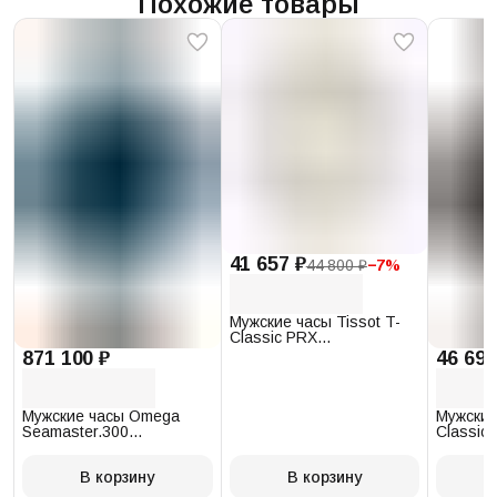
Похожие товары
41 657 ₽
44 800 ₽
−
7
%
Мужские часы Tissot T-
Classic PRX
T137.410.17.011.00
871 100 ₽
46 693
Мужские часы Omega
Мужские
Seamaster.300
Classic 
234.30.41.21.03.001
T097.41
В корзину
В корзину