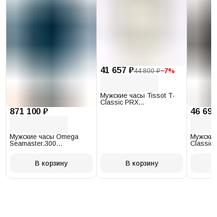
41 657 ₽
44 800 ₽
−
7
%
Мужские часы Tissot T-
Classic PRX
T137.410.17.011.00
871 100 ₽
46 693
Мужские часы Omega
Мужские
Seamaster.300
Classic 
234.30.41.21.03.001
T097.41
В корзину
В корзину