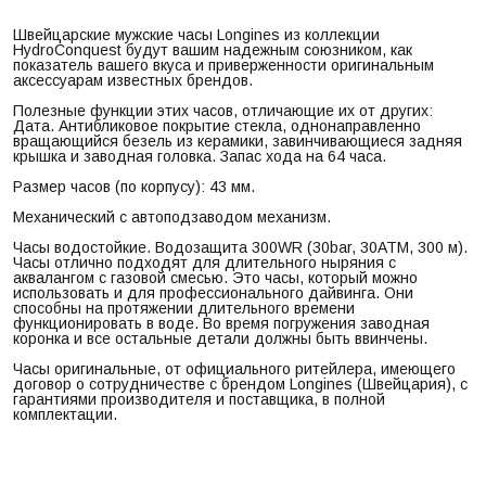
Швейцарские мужские часы Longines из коллекции
HydroConquest будут вашим надежным союзником, как
показатель вашего вкуса и приверженности оригинальным
аксессуарам известных брендов.
Полезные функции этих часов, отличающие их от других:
Дата. Антибликовое покрытие стекла, однонаправленно
вращающийся безель из керамики, завинчивающиеся задняя
крышка и заводная головка. Запас хода на 64 часа.
Размер часов (по корпусу): 43 мм.
Механический с автоподзаводом механизм.
Часы водостойкие. Водозащита 300WR (30bar, 30ATM, 300 м).
Часы отлично подходят для длительного ныряния с
аквалангом с газовой смесью. Это часы, который можно
использовать и для профессионального дайвинга. Они
способны на протяжении длительного времени
функционировать в воде. Во время погружения заводная
коронка и все остальные детали должны быть ввинчены.
Часы оригинальные, от официального ритейлера, имеющего
договор о сотрудничестве с брендом Longines (Швейцария), с
гарантиями производителя и поставщика, в полной
комплектации.