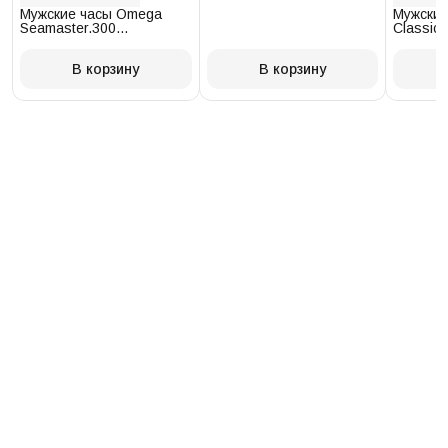
Мужские часы Omega
Мужские
Seamaster.300
Classic 
234.30.41.21.03.001
T097.41
В корзину
В корзину