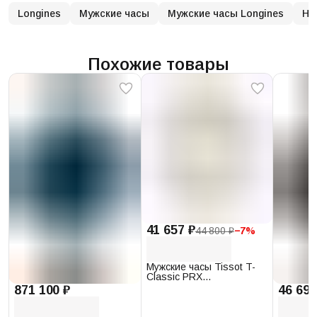
Longines
Мужские часы
Мужские часы Longines
На
Похожие товары
41 657 ₽
44 800 ₽
−
7
%
Мужские часы Tissot T-
Classic PRX
T137.410.17.011.00
871 100 ₽
46 693