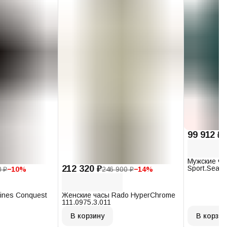
99 912 ₽
1
Мужские ча
212 320 ₽
Sport.Seast
0 ₽
−
10
%
246 900 ₽
−
14
%
T120.407.1
ines Conquest
Женские часы Rado HyperChrome
111.0975.3.011
В корзину
В корзин