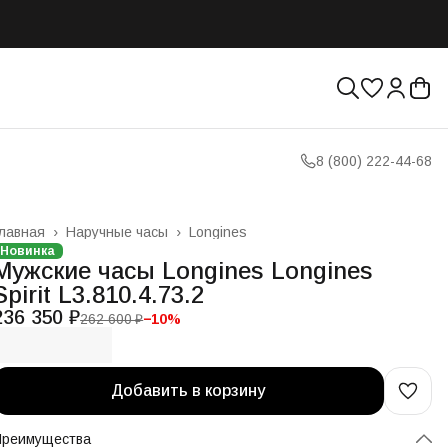
8 (800) 222-44-68
лавная
›
Наручные часы
›
Longines
Новинка
Мужские часы Longines Longines
Spirit L3.810.4.73.2
236 350 ₽
262 600 ₽
−
10
%
Добавить в корзину
Преимущества