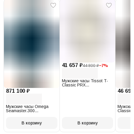
41 657 ₽
44 800 ₽
−
7
%
Мужские часы Tissot T-
Classic PRX
T137.410.17.011.00
871 100 ₽
46 693
Мужские часы Omega
Мужские
Seamaster.300
Classic 
234.30.41.21.03.001
T097.41
В корзину
В корзину