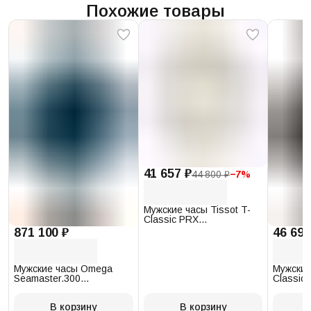
Похожие товары
41 657 ₽
44 800 ₽
−
7
%
Мужские часы Tissot T-
Classic PRX
T137.410.17.011.00
871 100 ₽
46 693
Мужские часы Omega
Мужские
Seamaster.300
Classic 
234.30.41.21.03.001
T097.41
В корзину
В корзину