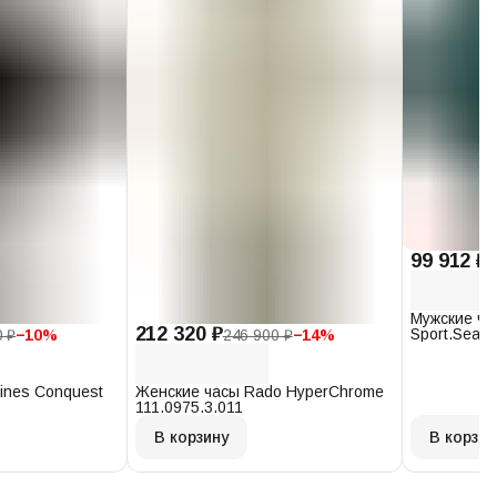
99 912 ₽
1
Мужские ча
212 320 ₽
Sport.Seast
0 ₽
−
10
%
246 900 ₽
−
14
%
T120.407.1
ines Conquest
Женские часы Rado HyperChrome
111.0975.3.011
В корзину
В корзин