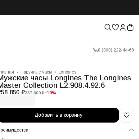
8 (800) 222-44-68
лавная
›
Наручные часы
›
Longines
Мужские часы Longines The Longines
Master Collection L2.908.4.92.6
258 850 ₽
287 600 ₽
−
10
%
Добавить в корзину
Преимущества