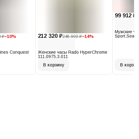
99 912 ₽
1
Мужские ча
212 320 ₽
Sport.Seast
0 ₽
−
10
%
246 900 ₽
−
14
%
T120.407.1
ines Conquest
Женские часы Rado HyperChrome
111.0975.3.011
В корзину
В корзин