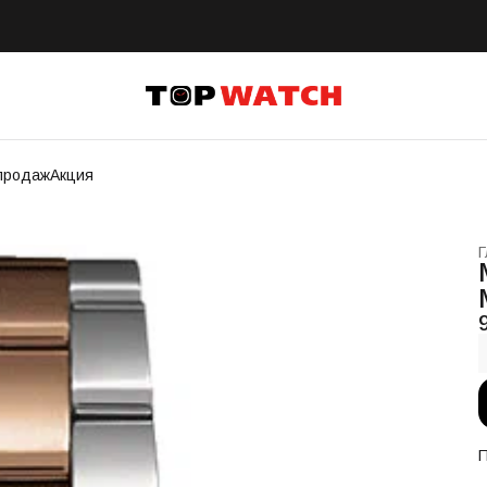
продаж
Акция
Г