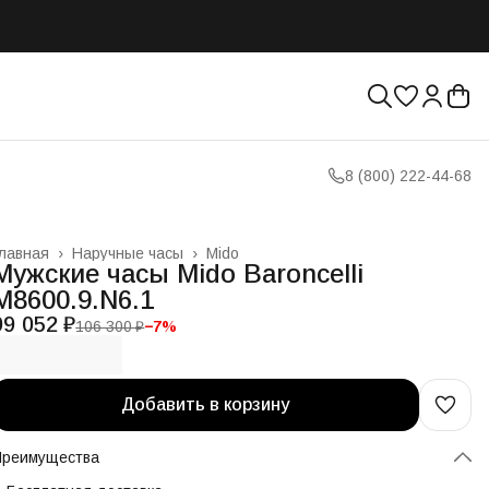
8 (800) 222-44-68
лавная
›
Наручные часы
›
Mido
Мужские часы Mido Baroncelli
M8600.9.N6.1
99 052 ₽
106 300 ₽
−
7
%
Добавить в корзину
Преимущества