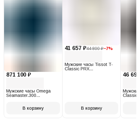
41 657 ₽
44 800 ₽
−
7
%
Мужские часы Tissot T-
Classic PRX
T137.410.17.011.00
871 100 ₽
46 693
Мужские часы Omega
Мужские
Seamaster.300
Classic 
234.30.41.21.03.001
T097.41
В корзину
В корзину