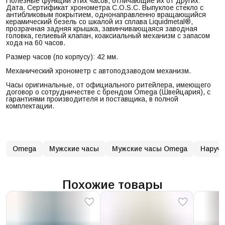
Полезные функции этих часов, отличающие их от других:
Дата. Сертификат хронометра C.O.S.C. Выпуклое стекло с
антибликовым покрытием, однонаправленно вращающийся
керамический безель со шкалой из сплава Liquidmetal®,
прозрачная задняя крышка, завинчивающаяся заводная
головка, гелиевый клапан, коаксиальный механизм с запасом
хода на 60 часов.
Размер часов (по корпусу): 42 мм.
Механический хронометр с автоподзаводом механизм.
Часы оригинальные, от официального ритейлера, имеющего
договор о сотрудничестве с брендом Omega (Швейцария), с
гарантиями производителя и поставщика, в полной
комплектации.
Omega
Мужские часы
Мужские часы Omega
Наруч
Похожие товары