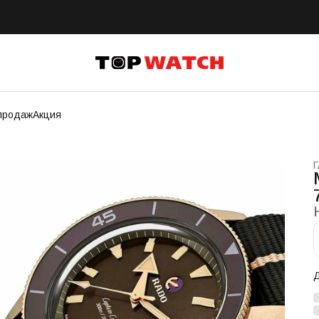
продаж
Акция
Г
Д