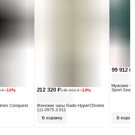
99 912 ₽
1
Мужские ча
212 320 ₽
Sport.Seast
0 ₽
−
10
%
246 900 ₽
−
14
%
T120.407.1
ines Conquest
Женские часы Rado HyperChrome
111.0975.3.011
В корзину
В корзин