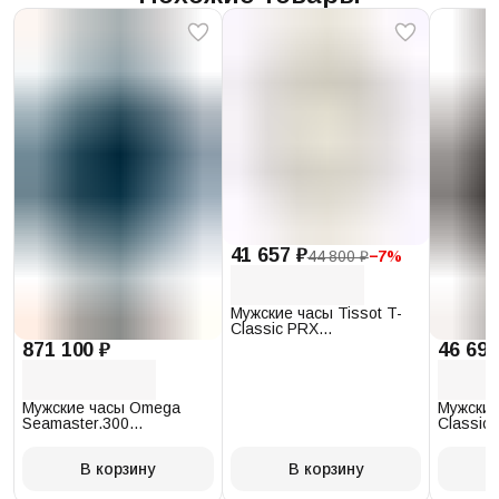
41 657 ₽
44 800 ₽
−
7
%
Мужские часы Tissot T-
Classic PRX
T137.410.17.011.00
871 100 ₽
46 693
Мужские часы Omega
Мужские
Seamaster.300
Classic 
234.30.41.21.03.001
T097.41
В корзину
В корзину