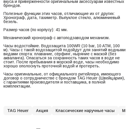
вкуса и приверженности оригинальным аксессуарам известных
брендов.
Полезные функции этих часов, отличающие их от других:
Хронограф, дата, тахиметр. Выпуклое стекло, алюминиевый
безель.
Размер часов (по корпусу): 41 мм.
Механический хронограф с автоподзаводом механизм.
Часы водостойкие. Водозащита 100WR (10 bar, 10 ATM, 100
м). Часы с такой водозащитой подойдут для занятий водными
видами спорта: плавание, сёрфинг, ныряние с маской (без
акваланга). Опасаться за сохранность таких часов в воде не
стоит. После пребывания в морской воде, часы необходимо
хорошо ополоснуть проточной водой и протереть.
Часы оригинальные, от официального ритейлера, имеющего
договор о сотрудничестве с брендом TAG Heuer (Швейцария),
с гарантиями производителя и поставщика, в полной
комплектации.
TAG Heuer
Акция
Классические наручные часы
Му