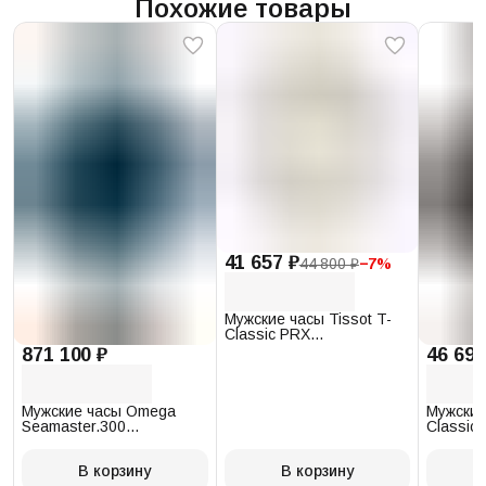
Похожие товары
41 657 ₽
44 800 ₽
−
7
%
Мужские часы Tissot T-
Classic PRX
T137.410.17.011.00
871 100 ₽
46 693
Мужские часы Omega
Мужские
Seamaster.300
Classic 
234.30.41.21.03.001
T097.41
В корзину
В корзину