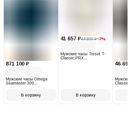
41 657 ₽
44 800 ₽
−
7
%
Мужские часы Tissot T-
Classic PRX
T137.410.17.011.00
871 100 ₽
46 693
Мужские часы Omega
Мужские
Seamaster.300
Classic 
234.30.41.21.03.001
T097.41
В корзину
В корзину