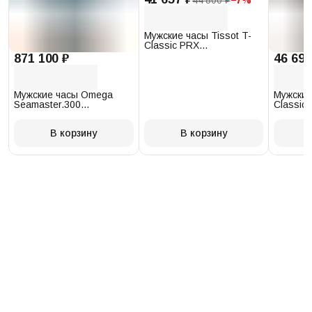
Мужские часы Tissot T-
Classic PRX
T137.410.17.011.00
871 100 ₽
46 693
Мужские часы Omega
Мужские
Seamaster.300
Classic 
234.30.41.21.03.001
T097.41
В корзину
В корзину