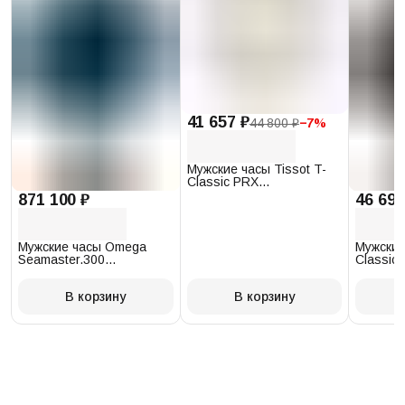
41 657 ₽
44 800 ₽
−
7
%
Мужские часы Tissot T-
Classic PRX
T137.410.17.011.00
871 100 ₽
46 693
Мужские часы Omega
Мужские
Seamaster.300
Classic 
234.30.41.21.03.001
T097.41
В корзину
В корзину