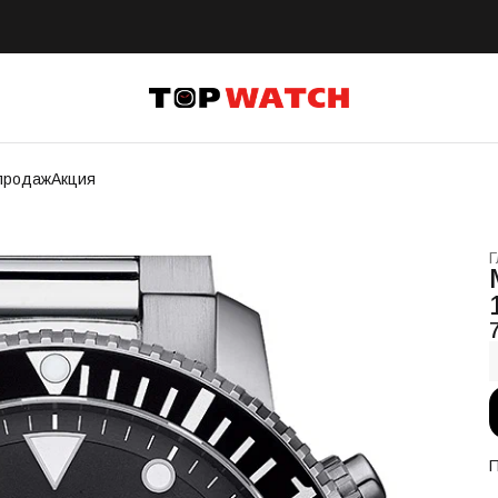
продаж
Акция
Г