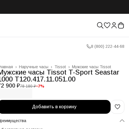
8 (800) 222-44-68
лавная
›
Наручные часы
›
Tissot
›
Мужские часы Tissot
Мужские часы Tissot T-Sport Seastar
1000 T120.417.11.051.00
72 900 ₽
78 180 ₽
−
7
%
Добавить в корзину
Преимущества