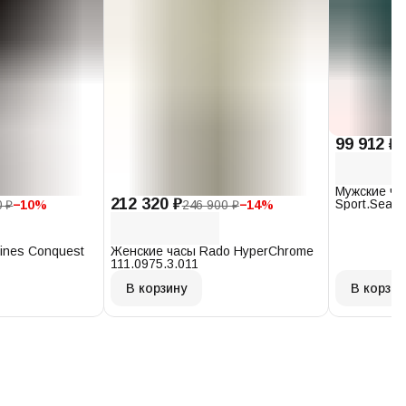
99 912 ₽
1
Мужские ча
212 320 ₽
Sport.Seast
0 ₽
−
10
%
246 900 ₽
−
14
%
T120.407.1
ines Conquest
Женские часы Rado HyperChrome
111.0975.3.011
В корзину
В корзин