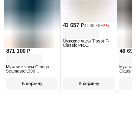
41 657 ₽
44 800 ₽
−
7
%
Мужские часы Tissot T-
Classic PRX
T137.410.17.011.00
871 100 ₽
46 693
Мужские часы Omega
Мужские
Seamaster.300
Classic 
234.30.41.21.03.001
T097.41
В корзину
В корзину