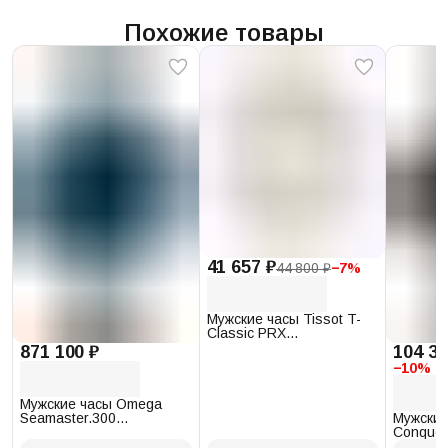
Похожие товары
41 657 ₽
44 800 ₽
−
7
%
Мужские часы Tissot T-
Classic PRX
T137.410.17.011.00
871 100 ₽
104 34
−
10
%
Мужские часы Omega
Seamaster.300
Мужские
234.30.41.21.03.001
Conques