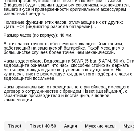
Швейцарские мужские часы Tissot из коллекции T-Classic
Bridgeport будут вашим надежным союзником, как показатель
вашего вкуса и приверженности оригинальным аксессуарам
известных брендов.
Полезные функции этих часов, отличающие их от других:
Дата, EOL (индикатор разряда батарейки). .
Размер часов (по корпусу): 40 мм.
В этих часах точность обеспечивает кварцевый механизм,
работающий на заменяемой батарейке. Такой механизм в
большинстве случаев более точен, чем механический.
Часы водостойкие. Водозащита 50WR (5 bar, 5 ATM, 50 м). Эта
водозащита означает, что часы способны стойко выдержать
мытье рук, дождь и даже погружение в воду целиком. Но
купаться в них не рекомендуется, для этого подберите часы с
водозащитой посильнее.
Часы оригинальные, от официального ритейлера, имеющего
договор о сотрудничестве с брендом Tissot (Швейцария), с
гарантиями производителя и поставщика, в полной
комплектации.
Tissot
Tissot 40-50
Акция
Мужские часы
Мужски