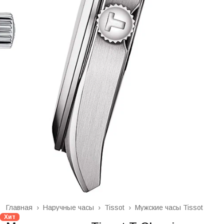
Главная
›
Наручные часы
›
Tissot
›
Мужские часы Tissot
Хит