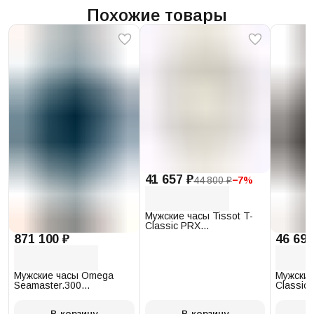
Похожие товары
41 657 ₽
44 800 ₽
−
7
%
Мужские часы Tissot T-
Classic PRX
T137.410.17.011.00
871 100 ₽
46 693
Мужские часы Omega
Мужские
Seamaster.300
Classic 
234.30.41.21.03.001
T097.41