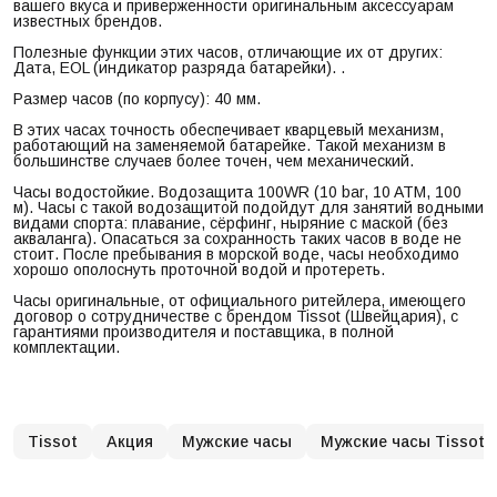
вашего вкуса и приверженности оригинальным аксессуарам
известных брендов.
Полезные функции этих часов, отличающие их от других:
Дата, EOL (индикатор разряда батарейки). .
Размер часов (по корпусу): 40 мм.
В этих часах точность обеспечивает кварцевый механизм,
работающий на заменяемой батарейке. Такой механизм в
большинстве случаев более точен, чем механический.
Часы водостойкие. Водозащита 100WR (10 bar, 10 ATM, 100
м). Часы с такой водозащитой подойдут для занятий водными
видами спорта: плавание, сёрфинг, ныряние с маской (без
акваланга). Опасаться за сохранность таких часов в воде не
стоит. После пребывания в морской воде, часы необходимо
хорошо ополоснуть проточной водой и протереть.
Часы оригинальные, от официального ритейлера, имеющего
договор о сотрудничестве с брендом Tissot (Швейцария), с
гарантиями производителя и поставщика, в полной
комплектации.
Tissot
Акция
Мужские часы
Мужские часы Tissot