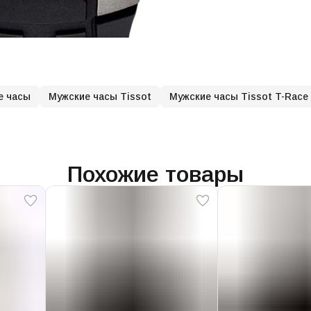
Ч
Т
Ч
в
Ц
а
Р
с
х
О
Ч
д
е часы
Мужские часы Tissot
Мужские часы Tissot T-Race
г
С
к
c
У
Похожие товары