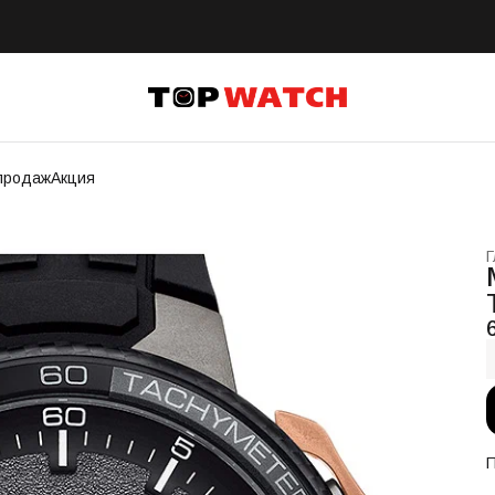
продаж
Акция
Г