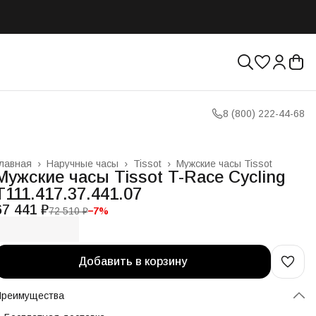
8 (800) 222-44-68
лавная
›
Наручные часы
›
Tissot
›
Мужские часы Tissot
Мужские часы Tissot T-Race Cycling
T111.417.37.441.07
67 441 ₽
72 510 ₽
−
7
%
Добавить в корзину
Преимущества