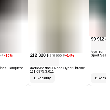
99 912 ₽
1
Мужские ча
212 320 ₽
Sport.Seast
0 ₽
−
10
%
246 900 ₽
−
14
%
T120.407.1
ines Conquest
Женские часы Rado HyperChrome
111.0975.3.011
В корзину
В корзин